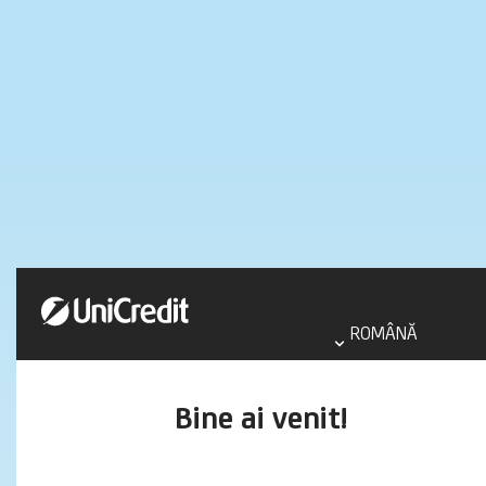
Select
language
ROMÂNĂ
aria
label
Bine ai venit!